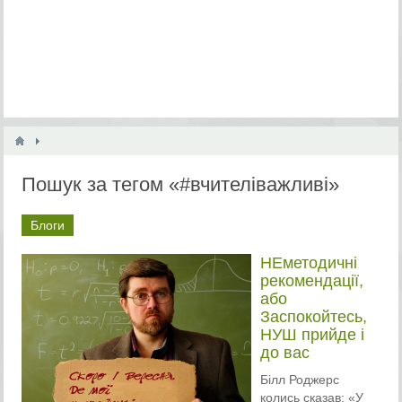
Пошук за тегом «#вчителіважливі»
Блоги
НЕметодичні
рекомендації,
або
Заспокойтесь,
НУШ прийде і
до вас
Білл Роджерс
колись сказав: «У