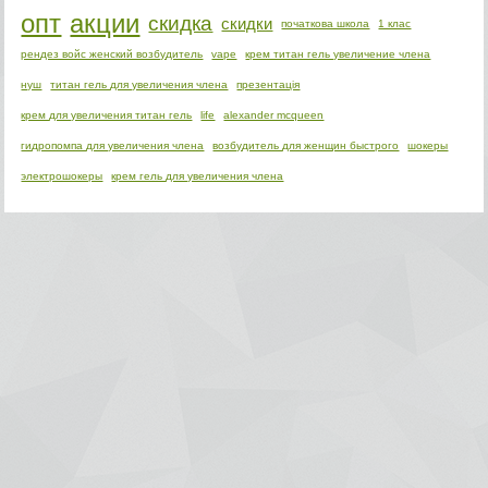
опт
акции
скидка
скидки
початкова школа
1 клас
рендез войс женский возбудитель
vape
крем титан гель увеличение члена
нуш
титан гель для увеличения члена
презентація
крем для увеличения титан гель
life
alexander mcqueen
гидропомпа для увеличения члена
возбудитель для женщин быстрого
шокеры
электрошокеры
крем гель для увеличения члена