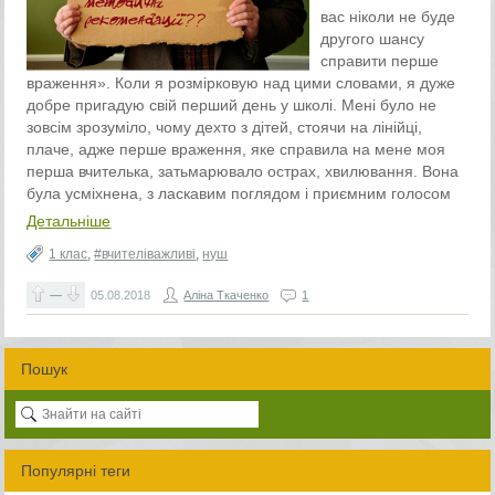
вас ніколи не буде
другого шансу
справити перше
враження». Коли я розмірковую над цими словами, я дуже
добре пригадую свій перший день у школі. Мені було не
зовсім зрозуміло, чому дехто з дітей, стоячи на лінійці,
плаче, адже перше враження, яке справила на мене моя
перша вчителька, затьмарювало острах, хвилювання. Вона
була усміхнена, з ласкавим поглядом і приємним голосом
Детальніше
1 клас
,
#вчителіважливі
,
нуш
—
05.08.2018
Аліна Ткаченко
1
Пошук
Популярні теги