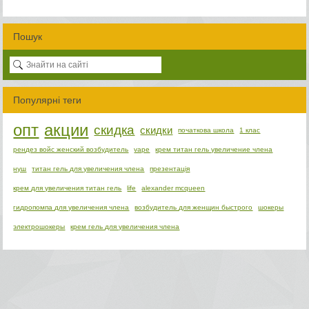
Пошук
Популярні теги
опт
акции
скидка
скидки
початкова школа
1 клас
рендез войс женский возбудитель
vape
крем титан гель увеличение члена
нуш
титан гель для увеличения члена
презентація
крем для увеличения титан гель
life
alexander mcqueen
гидропомпа для увеличения члена
возбудитель для женщин быстрого
шокеры
электрошокеры
крем гель для увеличения члена