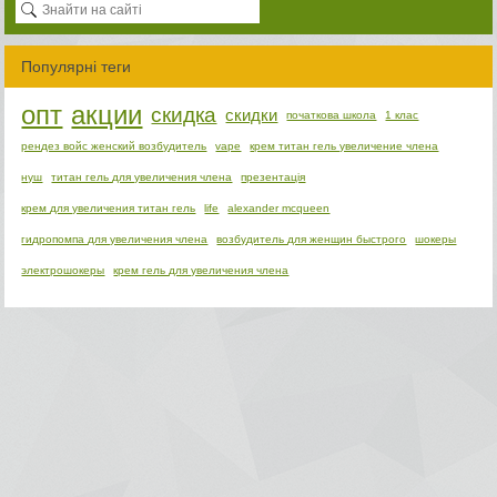
Популярні теги
опт
акции
скидка
скидки
початкова школа
1 клас
рендез войс женский возбудитель
vape
крем титан гель увеличение члена
нуш
титан гель для увеличения члена
презентація
крем для увеличения титан гель
life
alexander mcqueen
гидропомпа для увеличения члена
возбудитель для женщин быстрого
шокеры
электрошокеры
крем гель для увеличения члена