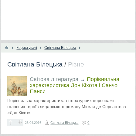
Користувачі
Світлана Білецька
Світлана Білецька
/
Різне
Світова література
→
Порівняльна
характеристика Дон Кіхота і Санчо
Панси
Порівняльна характеристика літературних персонажів,
головних героїв лицарського роману Мігеля де Сервантеса
«Дон Кіхот»
—
26.04.2016
Світлана Білецька
0