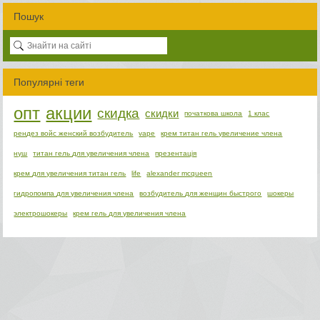
Пошук
Популярні теги
опт
акции
скидка
скидки
початкова школа
1 клас
рендез войс женский возбудитель
vape
крем титан гель увеличение члена
нуш
титан гель для увеличения члена
презентація
крем для увеличения титан гель
life
alexander mcqueen
гидропомпа для увеличения члена
возбудитель для женщин быстрого
шокеры
электрошокеры
крем гель для увеличения члена